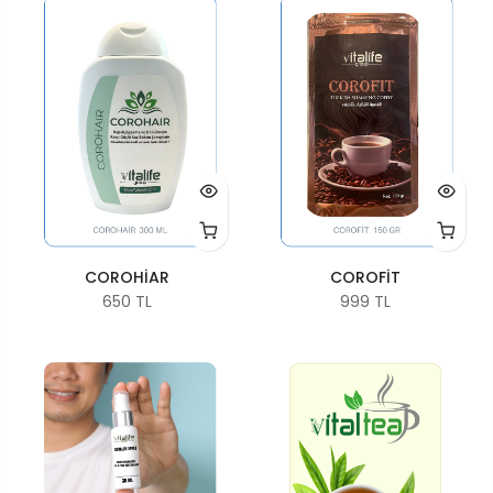
COROHİAR
COROFİT
650 TL
999 TL