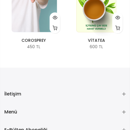
COROSPREY
VİTATEA
450 TL
600 TL
İletişim
Menü
E-Bülten Aboneliği