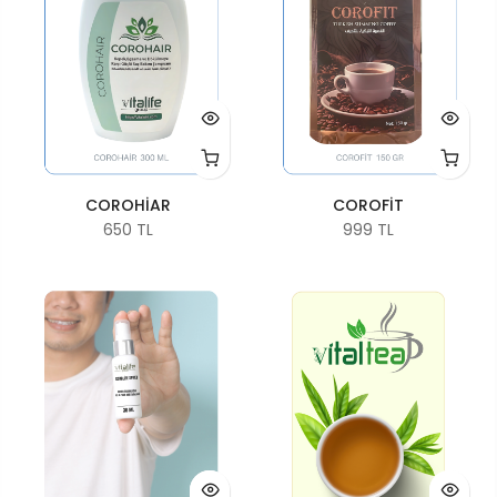
COROHİAR
COROFİT
650 TL
999 TL